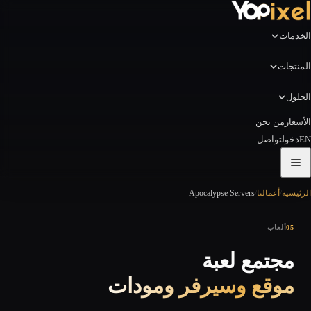
الخدمات
المنتجات
الحلول
الأسعار
من نحن
EN
دخول
تواصل
الرئيسية
/
أعمالنا
/
Apocalypse Servers
05
ألعاب
مجتمع لعبة
موقع وسيرفر ومودات