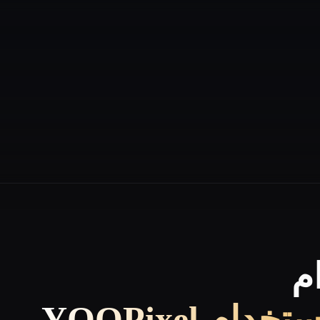
م
م YOOPixel