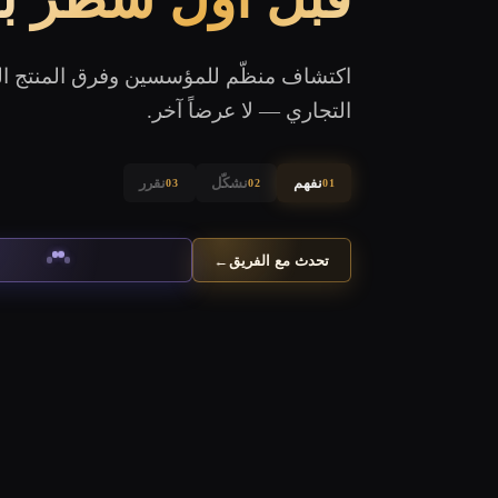
اكتشاف منظّم للمؤسسين وفرق المنتج التي
التجاري — لا عرضاً آخر.
نفهم
نشكّل
نقرر
03
02
01
تحدث مع الفريق
←