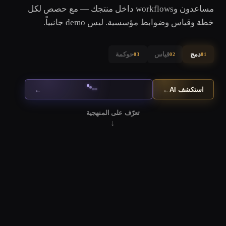
مساعدون وworkflows داخل منتجك — مع حصص لكل
خطة وقياس وضوابط مؤسسية. ليس demo جانبياً.
دمج
قياس
حوكمة
03
02
01
استكشف AI
←
←
تعرّف على المنهجية
↓